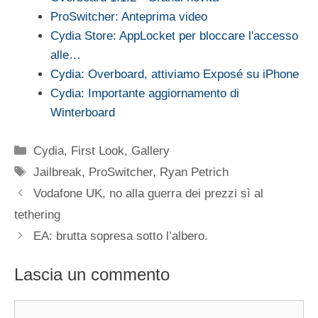
ProSwitcher: Anteprima video
Cydia Store: AppLocket per bloccare l'accesso
alle…
Cydia: Overboard, attiviamo Exposé su iPhone
Cydia: Importante aggiornamento di
Winterboard
Categorie
Cydia
,
First Look
,
Gallery
Tag
Jailbreak
,
ProSwitcher
,
Ryan Petrich
Vodafone UK, no alla guerra dei prezzi sì al
tethering
EA: brutta sopresa sotto l’albero.
Lascia un commento
Commento