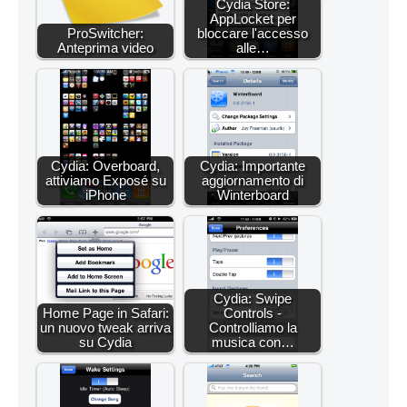
Cydia Store:
AppLocket per
ProSwitcher:
bloccare l'accesso
Anteprima video
alle…
Cydia: Overboard,
Cydia: Importante
attiviamo Exposé su
aggiornamento di
iPhone
Winterboard
Cydia: Swipe
Home Page in Safari:
Controls -
un nuovo tweak arriva
Controlliamo la
su Cydia
musica con…