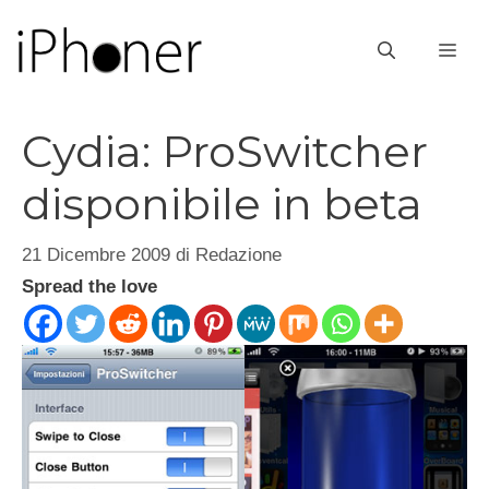
Vai
al
ME
contenuto
Cydia: ProSwitcher
disponibile in beta
21 Dicembre 2009
di
Redazione
Spread the love