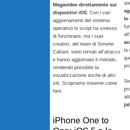
an
Megavideo direttamente sui
ag
dispositivi iOS
. Con i vari
le
aggiornamenti del sistema
fu
operativo lo script ha smesso
al
di funzionare, ma i suoi
ac
creatori, del team di Simone
la
Cattani, sono tornati all’attacco
qu
e hanno aggiornato il metodo,
pr
rendendo possibile la
visualizzazione anche di altri
Se
siti. Scopriamo insieme come
pr
fare.
at
ja
iPhone One to