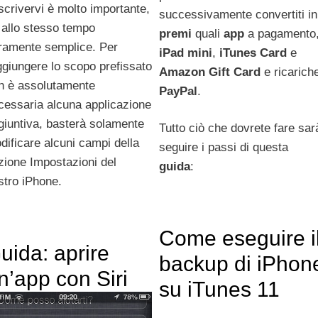
scrivervi è molto importante,
successivamente convertiti in
 allo stesso tempo
premi
quali
app
a pagamento
ramente semplice. Per
iPad mini
,
iTunes Card
e
ggiungere lo scopo prefissato
Amazon Gift Card
e ricarich
n è assolutamente
PayPal
.
cessaria alcuna applicazione
giuntiva, basterà solamente
Tutto ciò che dovrete fare sar
dificare alcuni campi della
seguire i passi di questa
zione Impostazioni del
guida
:
stro iPhone.
Come eseguire i
uida: aprire
backup di iPhon
n’app con Siri
su iTunes 11