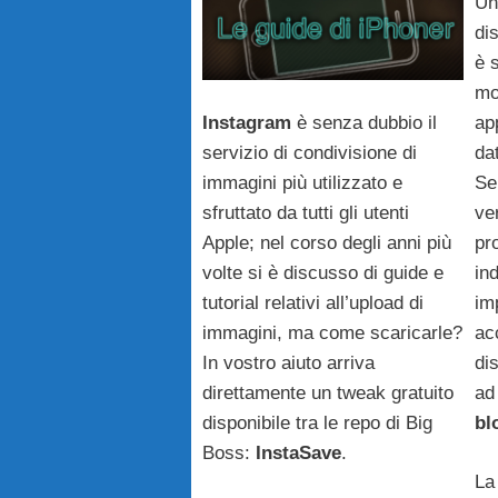
Un
di
è 
mo
Instagram
è senza dubbio il
ap
servizio di condivisione di
da
immagini più utilizzato e
Se
sfruttato da tutti gli utenti
ve
Apple; nel corso degli anni più
pr
volte si è discusso di guide e
in
tutorial relativi all’upload di
imp
immagini, ma come scaricarle?
ac
In vostro aiuto arriva
di
direttamente un tweak gratuito
ad
disponibile tra le repo di Big
bl
Boss:
InstaSave
.
La