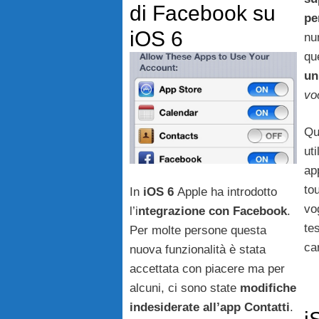
di Facebook su
pe
iOS 6
nu
qu
un
vo
Qu
uti
ap
to
In
iOS 6
Apple ha introdotto
vog
l’i
ntegrazione con Facebook
.
tes
Per molte persone questa
car
nuova funzionalità è stata
accettata con piacere ma per
alcuni, ci sono state
modifiche
indesiderate all’app Contatti
.