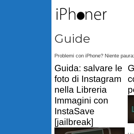
Vai
al
contenuto
Guide
Problemi con iPhone? Niente paura: l
Guida: salvare le
G
foto di Instagram
c
nella Libreria
p
Immagini con
InstaSave
[jailbreak]