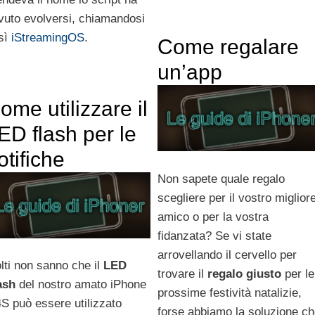
vuto evolversi, chiamandosi
sì
iStreamingOS
.
Come regalare
un’app
ome utilizzare il
ED flash per le
otifiche
Non sapete quale regalo
scegliere per il vostro miglior
amico o per la vostra
fidanzata? Se vi state
arrovellando il cervello per
lti non sanno che il
LED
trovare il
regalo
giusto
per le
ash
del nostro amato iPhone
prossime festività natalizie,
4S può essere utilizzato
forse abbiamo la soluzione c