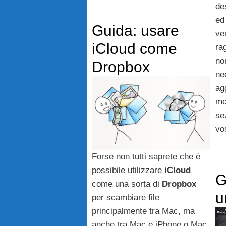
de
ed
Guida: usare
ve
iCloud come
ra
no
Dropbox
ne
ag
mo
se
vo
Forse non tutti saprete che è
possibile utilizzare
iCloud
G
come una sorta di
Dropbox
u
per scambiare file
principalmente tra Mac, ma
anche tra Mac e iPhone o Mac