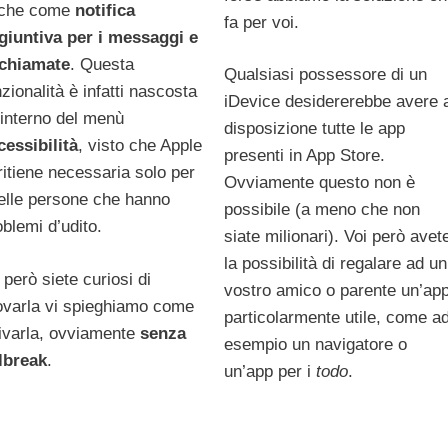
che come
notifica
fa per voi.
giuntiva per i messaggi e
 chiamate
. Questa
Qualsiasi possessore di un
nzionalità è infatti nascosta
iDevice desidererebbe avere 
l’interno del menù
disposizione tutte le app
cessibilità
, visto che Apple
presenti in App Store.
 ritiene necessaria solo per
Ovviamente questo non è
elle persone che hanno
possibile (a meno che non
oblemi d’udito.
siate milionari). Voi però avet
la possibilità di regalare ad un
 però siete curiosi di
vostro amico o parente un’ap
ovarla vi spieghiamo come
particolarmente utile, come a
tivarla, ovviamente
senza
esempio un navigatore o
ilbreak
.
un’app per i
todo
.