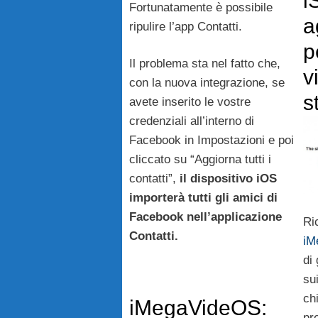
i
Fortunatamente è possibile
a
ripulire l’app Contatti.
p
Il problema sta nel fatto che,
v
con la nuova integrazione, se
s
avete inserito le vostre
credenziali all’interno di
Facebook in Impostazioni e poi
cliccato su “Aggiorna tutti i
contatti”,
il dispositivo iOS
importerà tutti gli amici di
Facebook nell’applicazione
Ri
Contatti.
iM
di
su
ch
iMegaVideOS:
pr