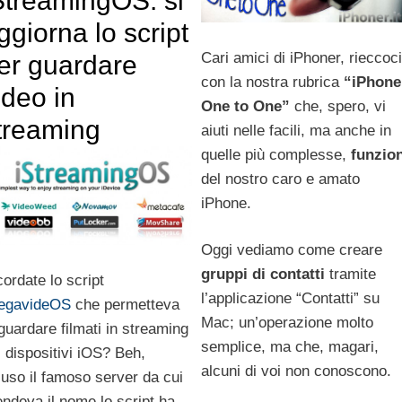
StreamingOS: si
ggiorna lo script
Cari amici di iPhoner, rieccoci
er guardare
con la nostra rubrica
“iPhone
ideo in
One to One”
che, spero, vi
treaming
aiuti nelle facili, ma anche in
quelle più complesse,
funzion
del nostro caro e amato
iPhone.
Oggi vediamo come creare
gruppi di contatti
tramite
cordate lo script
l’applicazione “Contatti” su
egavideOS
che permetteva
Mac; un’operazione molto
 guardare filmati in streaming
semplice, ma che, magari,
i dispositivi iOS? Beh,
alcuni di voi non conoscono.
iuso il famoso server da cui
endeva il nome lo script ha