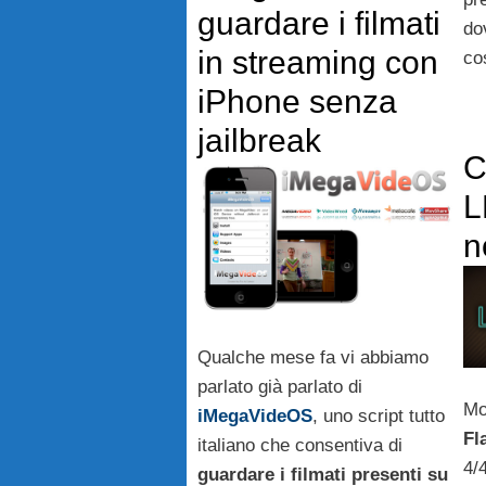
guardare i filmati
do
in streaming con
co
iPhone senza
jailbreak
C
L
n
Qualche mese fa vi abbiamo
parlato già parlato di
Mo
iMegaVideOS
, uno script tutto
Fl
italiano che consentiva di
4/
guardare i filmati presenti su