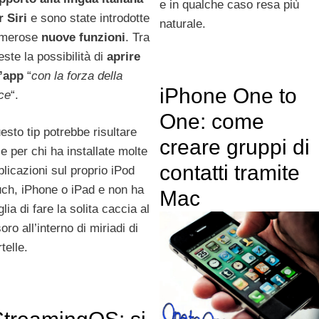
e in qualche caso resa più
r Siri
e sono state introdotte
naturale.
merose
nuove funzioni
. Tra
este la possibilità di
aprire
’app
“
con la forza della
iPhone One to
ce
“.
One: come
esto tip potrebbe risultare
creare gruppi di
le per chi ha installate molte
contatti tramite
plicazioni sul proprio iPod
uch, iPhone o iPad e non ha
Mac
lia di fare la solita caccia al
oro all’interno di miriadi di
telle.