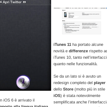
iTunes 11
ha portato alcune
novità e
differenze
rispetto a
iTunes 10, tanto nell’interfacc
quanto nelle funzionalità.
Se da un lato si è avuto un
redesign completo del
player
dello
Store
(molto più in stile
iOS
) è stata notevolmente
n iOS 6 è arrivato il
semplificata anche l’interfacci
pporto alla lingua italiana