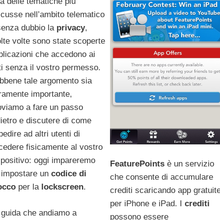
a delle tematiche più
scusse nell’ambito telematico
senza dubbio la
privacy
,
lte volte sono state scoperte
plicazioni che accedono ai
ti senza il vostro permesso.
bbene tale argomento sia
ramente importante,
oviamo a fare un passo
dietro e discutere di come
edire ad altri utenti di
cedere fisicamente al vostro
spositivo: oggi impareremo
FeaturePoints
è un servizio
 impostare un
codice di
che consente di accumulare
occo
per la
lockscreen
.
crediti scaricando app gratuit
per iPhone e iPad. I
crediti
 guida che andiamo a
possono essere