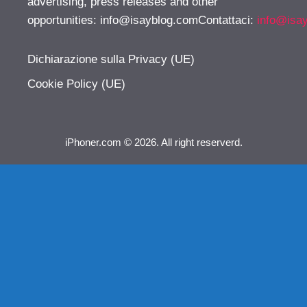
advertising, press releases and other
opportunities:
info@isayblog.comContattaci
:
info@isa
Dichiarazione sulla Privacy (UE)
Cookie Policy (UE)
iPhoner.com © 2026. All right reserverd.