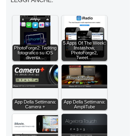
LEGGI ANCHE:
5 Apps Of The Week:
PhotoForge2: l'editing
Instashow,
fotografico su iOS
PhotoForge2,
diventa…
Tweet…
App Della Settimana:
App Della Settimana:
Camera +
AmpliTube