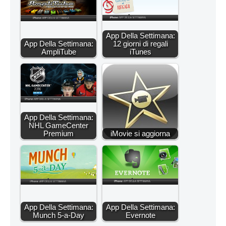
App Della Settimana:
App Della Settimana:
12 giorni di regali
AmpliTube
iTunes
App Della Settimana:
NHL GameCenter
Premium
iMovie si aggiorna
App Della Settimana:
App Della Settimana:
Munch 5-a-Day
Evernote