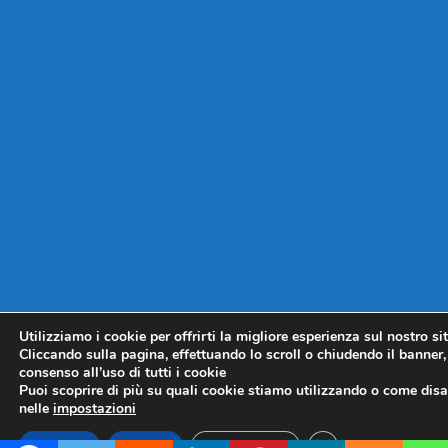
Utilizziamo i cookie per offrirti la migliore esperienza sul nostro si
Cliccando sulla pagina, effettuando lo scroll o chiudendo il banner, 
consenso all’uso di tutti i cookie
Puoi scoprire di più su quali cookie stiamo utilizzando o come disat
nelle
impostazioni
CLOSE GDPR COO
Accetta
Rifiuta
Impostazioni