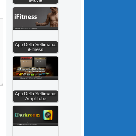
iMovie
App Della Settimana:
iFitness
App Della Settimana:
AmpliTube