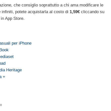
azione, che consiglio soprattutto a chi ama modificare le
e infiniti, potete acquistarla al costo di
1,59€
cliccando su
 in App Store.
 casuali per iPhone
yBook
ediaset
pad
dia Heritage
a +
no