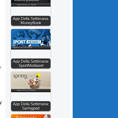
App Della Settimana:
MoneyBook
App Della Settimana:
SportMediaset
e
y
App Della Settimana:
Springpad