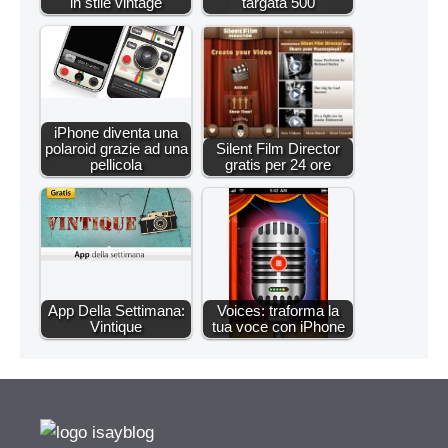
in stile vintage
targata 500
iPhone diventa una
polaroid grazie ad una
Silent Film Director
pellicola
gratis per 24 ore
App Della Settimana:
Voices: traforma la
Vintique
tua voce con iPhone