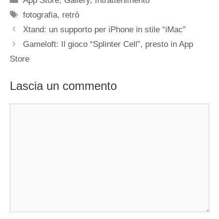
App Store
,
Gallery
,
Intrattenimento
Tag
fotografia
,
retrò
Xtand: un supporto per iPhone in stile “iMac”
Gameloft: Il gioco “Splinter Cell”, presto in App
Store
Lascia un commento
Commento