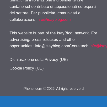
tematici di informazione indipendente che
contano sul contributo di appassionati ed esperti
del settore. Per pubblicità, comunicati e
collaborazioni:
info@isayblog.com
This website is part of the IsayBlog! network. For
advertising, press releases and other
opportunities:
info@isayblog.comContattaci
:
info@isa
Dichiarazione sulla Privacy (UE)
Cookie Policy (UE)
iPhoner.com © 2026. All right reserverd.