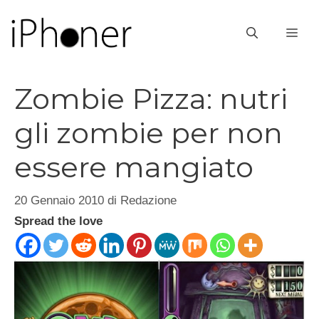
Vai
al
ME
contenuto
Zombie Pizza: nutri
gli zombie per non
essere mangiato
20 Gennaio 2010
di
Redazione
Spread the love