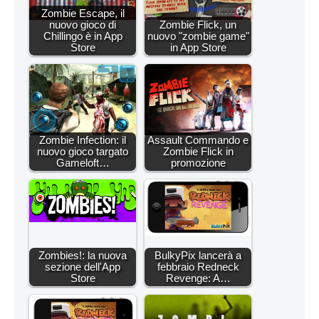
Zombie Escape, il
nuovo gioco di
Zombie Flick, un
Chillingo è in App
nuovo "zombie game"
Store
in App Store
Zombie Infection: il
Assault Commando e
nuovo gioco targato
Zombie Flick in
Gameloft…
promozione
Zombies!: la nuova
BulkyPix lancerà a
sezione dell'App
febbraio Redneck
Store
Revenge: A…