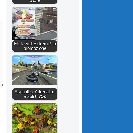
Store
Flick Golf Extreme! in
promozione
Asphalt 6: Adrenaline
a soli 0,79€