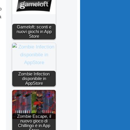
o
a
Gameloft: sconti e
nuovi giochi in App
Store
Zombie Infection
disponibile in
AppStore
Zombie Escape, il
nuovo gioco di
Chillingo è in App