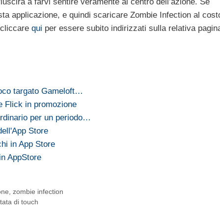
iuscirà a farvi sentire veramente al centro dell’azione. Se
sta applicazione, e quindi scaricare Zombie Infection al cost
 cliccare
qui
per essere subito indirizzati sulla relativa pagin
gioco targato Gameloft…
Flick in promozione
ordinario per un periodo…
ell'App Store
chi in App Store
 in AppStore
one
,
zombie infection
tata di touch