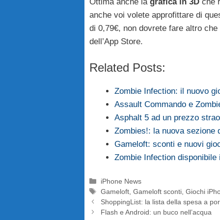
Ottima anche la
grafica in 3D
che r
anche voi volete approfittare di que
di 0,79€, non dovrete fare altro che
dell’App Store.
Related Posts:
Zombie Infection: il nuovo 
Assault Commando e Zombie 
Asphalt 5 ad un prezzo stra
Zombies!: la nuova sezione d
Gameloft: sconti e nuovi gio
Zombie Infection disponibile
Categorie
iPhone News
Tag
Gameloft
,
Gameloft sconti
,
Giochi iPh
ShoppingList: la lista della spesa a por
Flash e Android: un buco nell’acqua