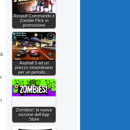
Assault Commando e
Zombie Flick in
promozione
rà
Asphalt 5 ad un
prezzo straordinario
per un periodo…
o
n
Zombies!: la nuova
sezione dell'App
Store