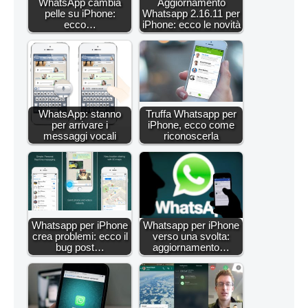
WhatsApp cambia
Aggiornamento
pelle su iPhone:
Whatsapp 2.16.11 per
ecco…
iPhone: ecco le novità
WhatsApp: stanno
Truffa Whatsapp per
per arrivare i
iPhone, ecco come
messaggi vocali
riconoscerla
Whatsapp per iPhone
Whatsapp per iPhone
crea problemi: ecco il
verso una svolta:
bug post…
aggiornamento…