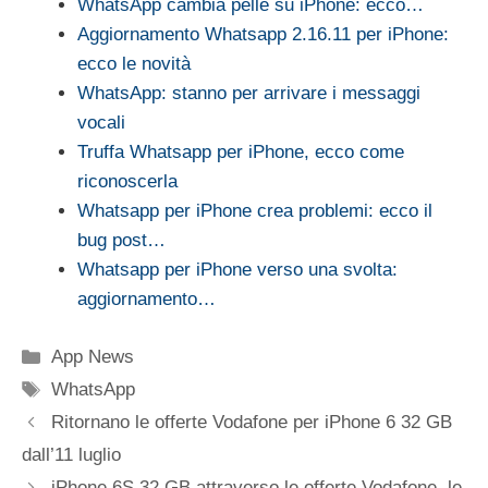
WhatsApp cambia pelle su iPhone: ecco…
Aggiornamento Whatsapp 2.16.11 per iPhone:
ecco le novità
WhatsApp: stanno per arrivare i messaggi
vocali
Truffa Whatsapp per iPhone, ecco come
riconoscerla
Whatsapp per iPhone crea problemi: ecco il
bug post…
Whatsapp per iPhone verso una svolta:
aggiornamento…
Categorie
App News
Tag
WhatsApp
Ritornano le offerte Vodafone per iPhone 6 32 GB
dall’11 luglio
iPhone 6S 32 GB attraverso le offerte Vodafone, le