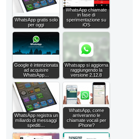
WhatsApp chiamate
in fase di
WhatsApp gratis solo
sperimentazione su
per oggi
iOS
Google è intenzionata
Whatsapp si aggiorna
ad acquisire
raggiungendo la
WhatsApp…
versione 2.12.8
WhatsApp, come
WhatsApp registra un
arriveranno le
miliardo di messaggi
chiamate vocali per
spediti…
iPhone?