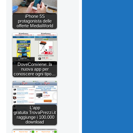
iPhone 5S
protagonista delle
offerte MediaWorld
DoveConviene: la
nuova app per
conoscere ogni tipo…
L'app
gratuita TrovaPrezzi.it
raggiunge i 100.000
download