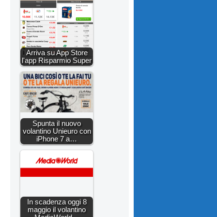
Arriva su App Store
l'app Risparmio Super
Spunta il nuovo
volantino Unieuro con
iPhone 7 a…
In scadenza oggi 8
maggio il volantino