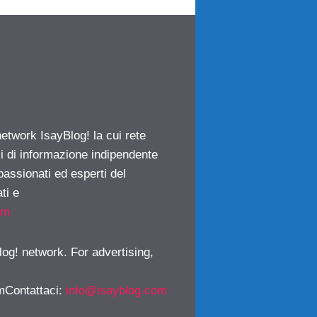
network IsayBlog! la cui rete
ci di informazione indipendente
passionati ed esperti del
ti e
om
log! network. For advertising,
mContattaci
:
info@isayblog.com