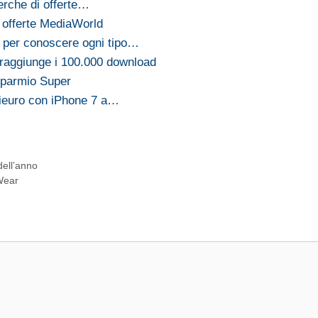
erche di offerte…
 offerte MediaWorld
 per conoscere ogni tipo…
t raggiunge i 100.000 download
isparmio Super
nieuro con iPhone 7 a…
ell’anno
Wear