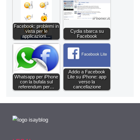
Facebook: problemi in
vista per le
Cydia sbarca su
applicazioni…
Facebook
Addio a Facebook
Whatsapp per iPhone
Lite su iPhone: app
con la bufala sul
verso la
referendum per…
cancellazione