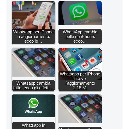
Whatsapp per iPhone
WhatsApp cambia
in aggiornamento:
pelle su iPhone:
ecco le…
ecco…
Whatsapp per iPhone
riceve
Whatsapp cambia
l'aggiornamento
tutto: ecco gli effetti…
2.18.51
Whatsapp in