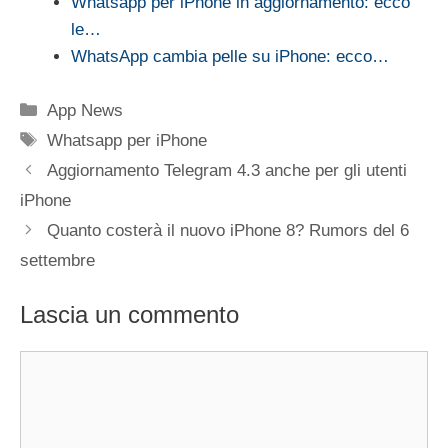
Whatsapp per iPhone in aggiornamento: ecco
le…
WhatsApp cambia pelle su iPhone: ecco…
Categorie
App News
Tag
Whatsapp per iPhone
Aggiornamento Telegram 4.3 anche per gli utenti
iPhone
Quanto costerà il nuovo iPhone 8? Rumors del 6
settembre
Lascia un commento
Commento