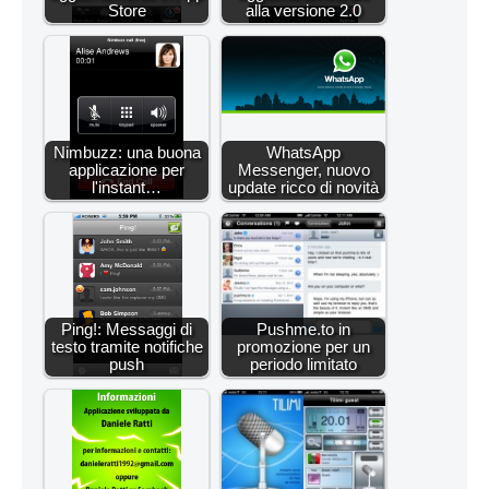
Store
alla versione 2.0
Nimbuzz: una buona
WhatsApp
applicazione per
Messenger, nuovo
l'instant…
update ricco di novità
Ping!: Messaggi di
Pushme.to in
testo tramite notifiche
promozione per un
push
periodo limitato