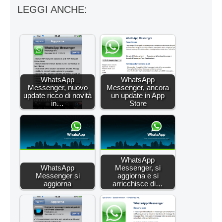
LEGGI ANCHE:
WhatsApp
WhatsApp
Messenger, nuovo
Messenger, ancora
update ricco di novità
un update in App
in…
Store
WhatsApp
WhatsApp
Messenger, si
Messenger si
aggiorna e si
aggiorna
arricchisce di…