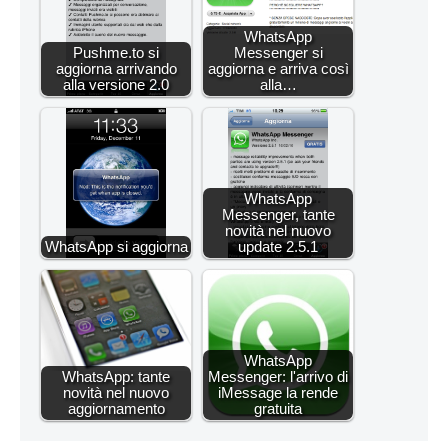
WhatsApp
Pushme.to si
Messenger si
aggiorna arrivando
aggiorna e arriva così
alla versione 2.0
alla…
WhatsApp
Messenger, tante
novità nel nuovo
WhatsApp si aggiorna
update 2.5.1
WhatsApp
WhatsApp: tante
Messenger: l'arrivo di
novità nel nuovo
iMessage la rende
aggiornamento
gratuita