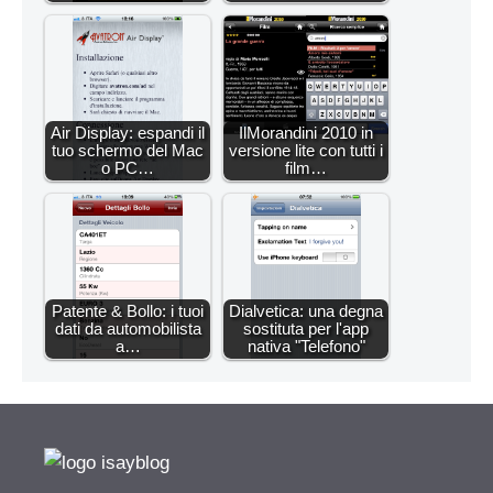
Air Display: espandi il
IlMorandini 2010 in
tuo schermo del Mac
versione lite con tutti i
o PC…
film…
Patente & Bollo: i tuoi
Dialvetica: una degna
dati da automobilista
sostituta per l'app
a…
nativa "Telefono"