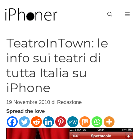
Vai
al
ME
contenuto
TeatroInTown: le
info sui teatri di
tutta Italia su
iPhone
19 Novembre 2010
di
Redazione
Spread the love