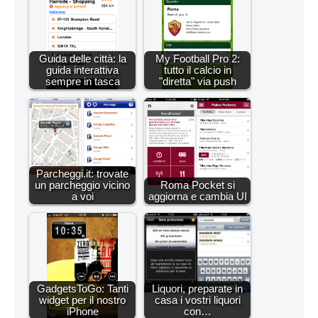
Guida delle città: la
My Football Pro 2:
guida interattiva
tutto il calcio in
sempre in tasca
"diretta" via push
Parcheggi.it: trovate
un parcheggio vicino
Roma Pocket si
a voi
aggiorna e cambia UI
GadgetsToGo: Tanti
Liquori, preparate in
widget per il nostro
casa i vostri liquori
iPhone
con…