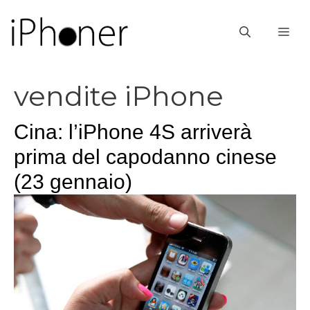
Vai
al
ME
contenuto
vendite iPhone
Cina: l’iPhone 4S arriverà
prima del capodanno cinese
(23 gennaio)