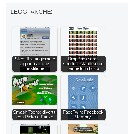
LEGGI ANCHE:
Slice It! si aggiorna e
DropBrick: crea
apporta alcune
strutture stabili su un
modifiche
pannello in bilico
Smash Toons: divertiti
FaceTwin: Facebook
con Pinko e Panko
Memory.