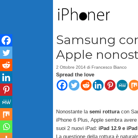
Vai
al
contenuto
Samsung cont
Apple nonosta
2 Ottobre 2014
di
Francesco Bianco
Spread the love
Nonostante la
semi rottura
con Sam
iPhone 6 Plus
, Apple sembra avere 
suoi 2 nuovi iPad:
iPad 12.9 e iPad
La questione della rottura è natural