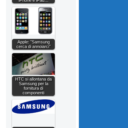
iPhone e iPad…
Apple: "Samsung
cerca di annoiarci"
HTC si allontana da
Samsung per la
fornitura di
componenti