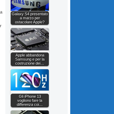
 a
Galaxy S4 presentato
a marzo per
ostacolare Apple?
r
Apple abbandona
Samsung e per la
costruzione dei…
Gli iPhone 13
vogliono fare la
differenza coi…