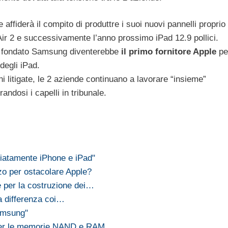
 affiderà il compito di produttre i suoi nuovi pannelli proprio
ir 2 e successivamente l’anno prossimo iPad 12.9 pollici.
i fondato Samsung diventerebbe
il primo fornitore Apple
pe
degli iPad.
i litigate, le 2 aziende continuano a lavorare “insieme”
andosi i capelli in tribunale.
iatamente iPhone e iPad"
o per ostacolare Apple?
per la costruzione dei…
la differenza coi…
amsung"
 per le memorie NAND e RAM