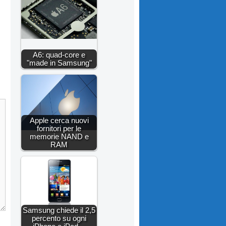
A6: quad-core e
"made in Samsung"
Apple cerca nuovi
fornitori per le
memorie NAND e
RAM
Samsung chiede il 2,5
percento su ogni