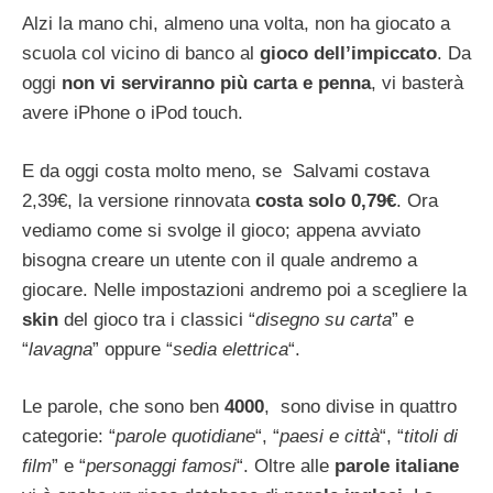
Alzi la mano chi, almeno una volta, non ha giocato a
scuola col vicino di banco al
gioco dell’impiccato
. Da
oggi
non vi serviranno più carta e penna
, vi basterà
avere iPhone o iPod touch.
E da oggi costa molto meno, se Salvami costava
2,39€, la versione rinnovata
costa solo 0,79€
. Ora
vediamo come si svolge il gioco; appena avviato
bisogna creare un utente con il quale andremo a
giocare. Nelle impostazioni andremo poi a scegliere la
skin
del gioco tra i classici “
disegno su carta
” e
“
lavagna
” oppure “
sedia elettrica
“.
Le parole, che sono ben
4000
, sono divise in quattro
categorie: “
parole quotidiane
“, “
paesi e città
“, “
titoli di
film
” e “
personaggi famosi
“. Oltre alle
parole
italiane