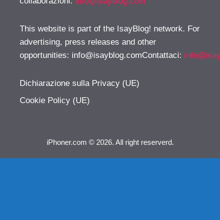
collaborazioni:
info@isayblog.com
This website is part of the IsayBlog! network. For
advertising, press releases and other
opportunities:
info@isayblog.comContattaci
:
info@isa
Dichiarazione sulla Privacy (UE)
Cookie Policy (UE)
iPhoner.com © 2026. All right reserverd.