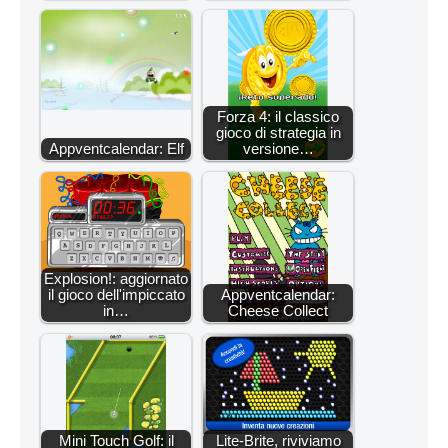
Forza 4: il classico
gioco di strategia in
Appventcalendar: Elf
versione…
Explosion!: aggiornato
il gioco dell'impiccato
Appventcalendar:
in…
Cheese Collect
Mini Touch Golf: il
Lite-Brite, riviviamo