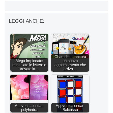
LEGGI ANCHE:
Charadium, ancora
Mega Impiccato:
un nuovo
mischiate le lettere e
aggiornamento che
trovate la…
arriva…
Appventcalendar:
Appventcalendar:
polyhedra
Balcassa