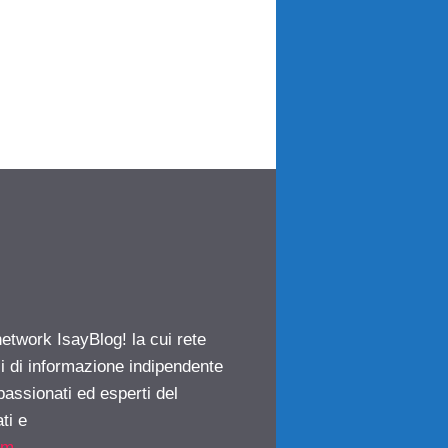
network IsayBlog! la cui rete
ci di informazione indipendente
passionati ed esperti del
ti e
om