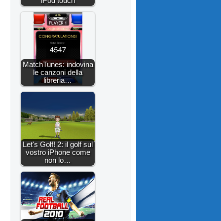
iPod touch
MatchTunes: indovina
le canzoni della
libreria…
Let's Golf! 2: il golf sul
vostro iPhone come
non lo…