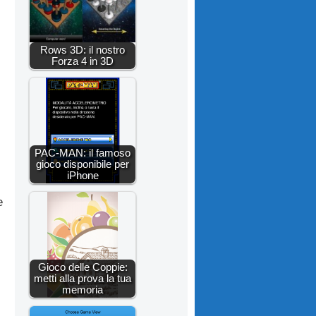
Rows 3D: il nostro
Forza 4 in 3D
PAC-MAN: il famoso
gioco disponibile per
iPhone
e
Gioco delle Coppie:
metti alla prova la tua
memoria