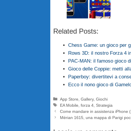
Related Posts:
Chess Game: un gioco per gl
Rows 3D: il nostro Forza 4 i
PAC-MAN: il famoso gioco di
Gioco delle Coppie: metti al
Paperboy: divertitevi a cons
Ecco il nono gioco di Gamel
Categorie
App Store
,
Gallery
,
Giochi
Tag
EA Mobile
,
forza 4
,
Strategia
Come mandare in assistenza iPhone (
Mérian 1615, una mappa di Parigi poc