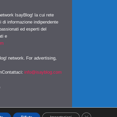
network IsayBlog! la cui rete
ci di informazione indipendente
passionati ed esperti del
ti e
om
log! network. For advertising,
mContattaci
:
info@isayblog.com
)
CLOSE GDPR CO