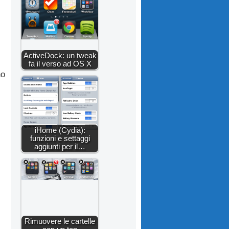
ActiveDock: un tweak
fa il verso ad OS X
no
iHome (Cydia):
funzioni e settaggi
aggiunti per il…
Rimuovere le cartelle