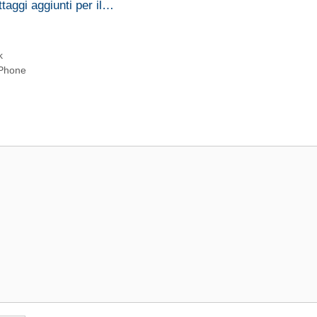
taggi aggiunti per il…
k
iPhone