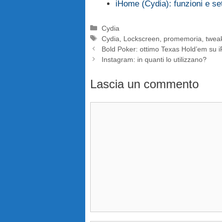
iHome (Cydia): funzioni e set
Categorie
Cydia
Tag
Cydia
,
Lockscreen
,
promemoria
,
twea
Bold Poker: ottimo Texas Hold’em su 
Instagram: in quanti lo utilizzano?
Lascia un commento
Commento