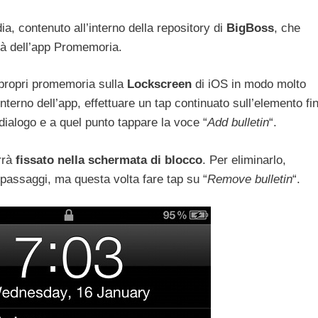
a, contenuto all’interno della repository di
BigBoss
, che
tà dell’app Promemoria.
 propri promemoria sulla
Lockscreen
di iOS in modo molto
’interno dell’app, effettuare un tap continuato sull’elemento fi
dialogo e a quel punto tappare la voce “
Add bulletin
“.
rrà
fissato nella schermata di blocco
. Per eliminarlo,
i passaggi, ma questa volta fare tap su “
Remove bulletin
“.