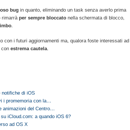
ioso bug
in quanto, eliminando un task senza averlo prima
o rimarrà
per sempre bloccato
nella schermata di blocco,
limbo
.
o con i futuri aggiornamenti ma, qualora foste interessati ad
e con
estrema cautela
.
 notifiche di iOS
ivi i promemoria con la…
le animazioni del Centro…
 su iCloud.com: a quando iOS 6?
verso ad OS X