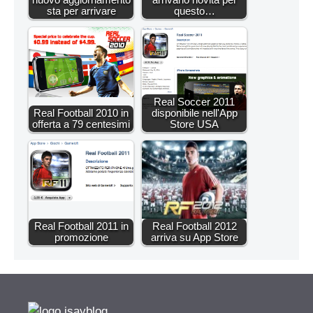
sta per arrivare
questo…
Real Soccer 2011
Real Football 2010 in
disponibile nell'App
offerta a 79 centesimi
Store USA
Real Football 2011 in
Real Football 2012
promozione
arriva su App Store