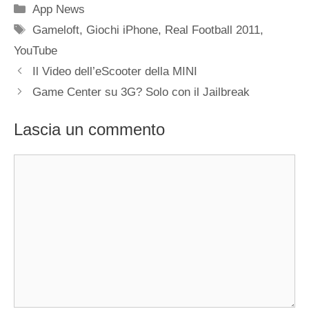
Categorie
App News
Tag
Gameloft
,
Giochi iPhone
,
Real Football 2011
,
YouTube
Il Video dell’eScooter della MINI
Game Center su 3G? Solo con il Jailbreak
Lascia un commento
Commento