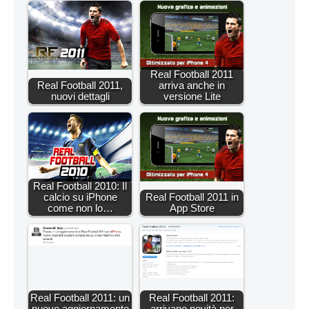
Real Football 2011
Real Football 2011,
arriva anche in
nuovi dettagli
versione Lite
Real Football 2010: Il
calcio su iPhone
Real Football 2011 in
come non lo…
App Store
Real Football 2011: un
Real Football 2011:
nuovo aggiornamento
arrivano novità per