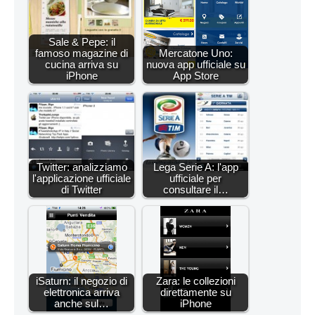
Sale & Pepe: il
famoso magazine di
Mercatone Uno:
cucina arriva su
nuova app ufficiale su
iPhone
App Store
Twitter: analizziamo
Lega Serie A: l'app
l'applicazione ufficiale
ufficiale per
di Twitter
consultare il…
iSaturn: il negozio di
Zara: le collezioni
elettronica arriva
direttamente su
anche sul…
iPhone