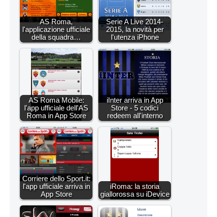
AS Roma,
Serie A Live 2014-
l'applicazione ufficiale
2015, la novità per
della squadra…
l'utenza iPhone
AS Roma Mobile:
iInter arriva in App
l'app ufficiale dell'AS
Store - 5 codici
Roma in App Store
redeem all'interno
Corriere dello Sport.it:
l'app ufficiale arriva in
iRoma: la storia
App Store
giallorossa su iDevice