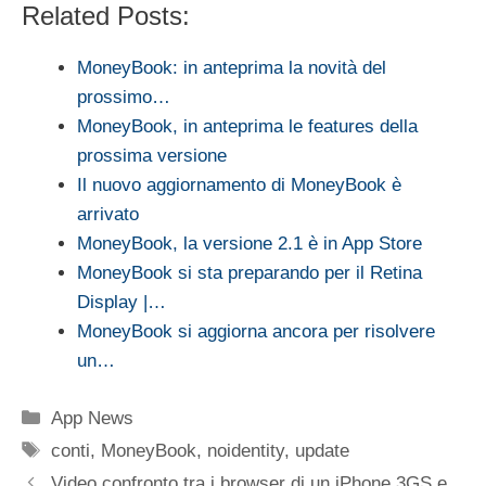
Related Posts:
MoneyBook: in anteprima la novità del
prossimo…
MoneyBook, in anteprima le features della
prossima versione
Il nuovo aggiornamento di MoneyBook è
arrivato
MoneyBook, la versione 2.1 è in App Store
MoneyBook si sta preparando per il Retina
Display |…
MoneyBook si aggiorna ancora per risolvere
un…
Categorie
App News
Tag
conti
,
MoneyBook
,
noidentity
,
update
Video confronto tra i browser di un iPhone 3GS e