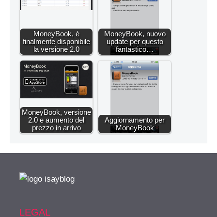
MoneyBook, è
MoneyBook, nuovo
finalmente disponibile
update per questo
la versione 2.0
fantastico…
MoneyBook, versione
2.0 e aumento del
Aggiornamento per
prezzo in arrivo
MoneyBook
LEGAL