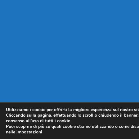
Utilizziamo i cookie per offrirti la migliore esperienza sul nostro si
Cliccando sulla pagina, effettuando lo scroll o chiudendo il banner, 
consenso all’uso di tutti i cookie
Puoi scoprire di più su quali cookie stiamo utilizzando o come disat
nelle
impostazioni