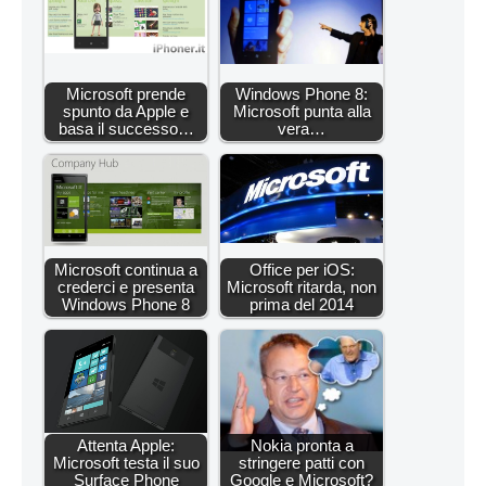
Microsoft prende
Windows Phone 8:
spunto da Apple e
Microsoft punta alla
basa il successo…
vera…
Microsoft continua a
Office per iOS:
crederci e presenta
Microsoft ritarda, non
Windows Phone 8
prima del 2014
Attenta Apple:
Nokia pronta a
Microsoft testa il suo
stringere patti con
Surface Phone
Google e Microsoft?