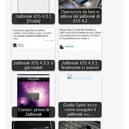
Operazioni da fare in
Jailbreak iOS 4.3.1
attesa del jailbreak di
[Guida]
iOS 4.2
Jailbreak iOS 4.3.3: è
Jailbreak iOS 4.3.1:
già realtà!
finalmente ci siamo!
Guida Spirit: ecco
Comex: prove di
come eseguire il
Jailbreak
jailbreak su…