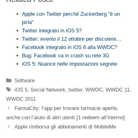
Apple con Twitter perché Zuckerberg "è un
pirla"
Twitter integrato in iOS 5?
Twitter: evento il 12 ottobre per discutere…
Facebook integrato in iOS 6 alla WWDC?
Bug: Facebook va in crash su rete 3G
iOS 5: Nuance nelle impostazioni segrete
Categorie
Software
Tag
iOS 5
,
Social Network
,
twitter
,
WWDC
,
WWDC 11
,
WWDC 2011
FarmaCity: l’app per trovare farmacie aperte,
anche con l’aiuto di altri utenti [1 redeem all’interno]
Apple rimborsa gli abbonamenti di MobileMe