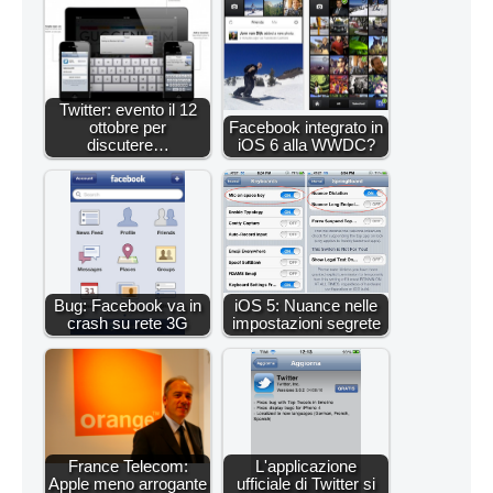
Twitter: evento il 12
ottobre per
Facebook integrato in
discutere…
iOS 6 alla WWDC?
Bug: Facebook va in
iOS 5: Nuance nelle
crash su rete 3G
impostazioni segrete
France Telecom:
L'applicazione
Apple meno arrogante
ufficiale di Twitter si