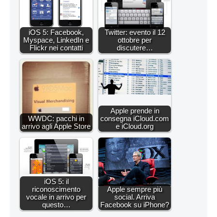
iOS 5: Facebook,
Twitter: evento il 12
Myspace, LinkedIn e
ottobre per
Flickr nei contatti
discutere…
Apple prende in
WWDC: pacchi in
consegna iCloud.com
arrivo agli Apple Store
e iCloud.org
iOS 5: il
riconoscimento
Apple sempre più
vocale in arrivo per
social. Arriva
questo…
Facebook su iPhone?