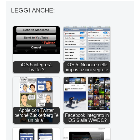
LEGGI ANCHE:
iOS 5 integrerà
iOS 5: Nuance nelle
Twitter?
impostazioni segrete
Apple con Twitter
perché Zuckerberg "è
Facebook integrato in
un pirla"
iOS 6 alla WWDC?