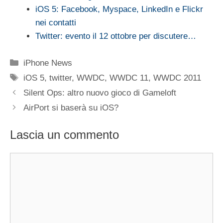
iOS 5: Facebook, Myspace, LinkedIn e Flickr
nei contatti
Twitter: evento il 12 ottobre per discutere…
Categorie
iPhone News
Tag
iOS 5
,
twitter
,
WWDC
,
WWDC 11
,
WWDC 2011
Silent Ops: altro nuovo gioco di Gameloft
AirPort si baserà su iOS?
Lascia un commento
Commento