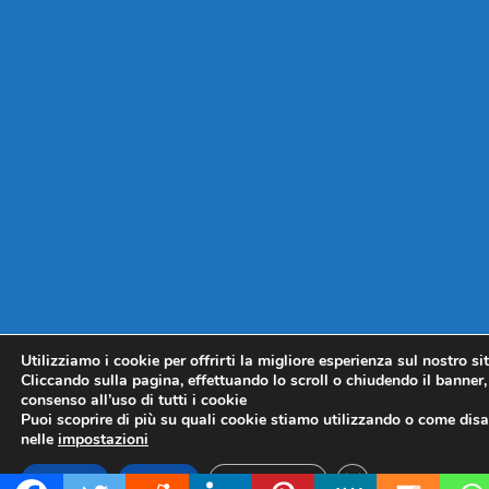
Utilizziamo i cookie per offrirti la migliore esperienza sul nostro si
Cliccando sulla pagina, effettuando lo scroll o chiudendo il banner, 
consenso all’uso di tutti i cookie
Puoi scoprire di più su quali cookie stiamo utilizzando o come disat
nelle
impostazioni
CLOSE GDPR COO
Accetta
Rifiuta
Impostazioni