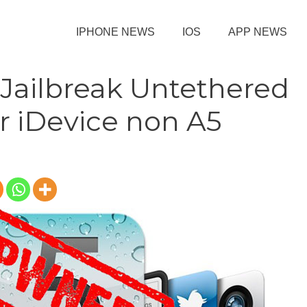
IPHONE NEWS
IOS
APP NEWS
l Jailbreak Untethered
er iDevice non A5