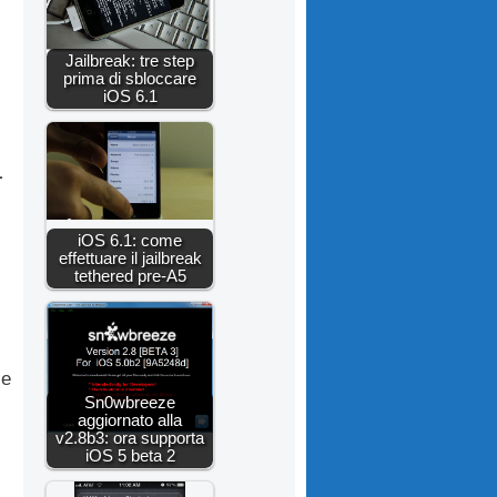
Jailbreak: tre step
prima di sbloccare
iOS 6.1
1
iOS 6.1: come
effettuare il jailbreak
tethered pre-A5
 e
Sn0wbreeze
aggiornato alla
v2.8b3: ora supporta
iOS 5 beta 2