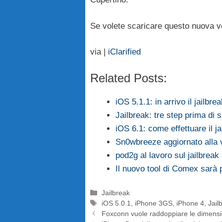
Se volete scaricare questo nuova v
via |
iClarified
Related Posts:
iOS 5.1.1: in arrivo il jailbr
Jailbreak: tre step prima di 
iOS 6.1: come effettuare il j
Sn0wbreeze aggiornato alla 
pod2g al lavoro sul jailbreak
Il nuovo tool di Comex sarà 
Categorie
Jailbreak
Tag
iOS 5.0.1
,
iPhone 3GS
,
iPhone 4
,
Jail
Foxconn vuole raddoppiare le dimensio