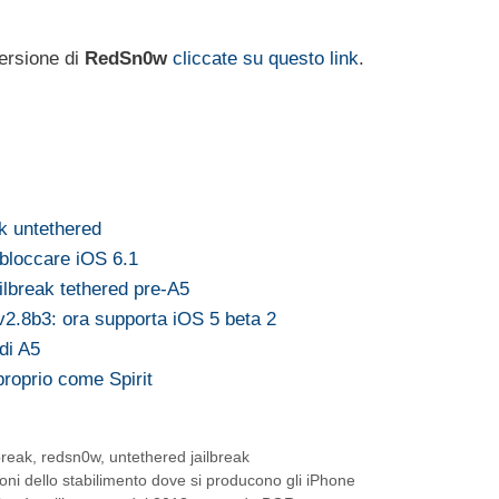
ersione di
RedSn0w
cliccate su questo link
.
eak untethered
sbloccare iOS 6.1
ailbreak tethered pre-A5
v2.8b3: ora supporta iOS 5 beta 2
 di A5
proprio come Spirit
break
,
redsn0w
,
untethered jailbreak
ni dello stabilimento dove si producono gli iPhone