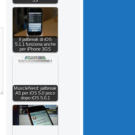
5S
Il jailbreak di iOS
5.1.1 funziona anche
per iPhone 3GS
MuscleNerd: jailbreak
A5 per iOS 5.0 poco
dopo iOS 5.0.1