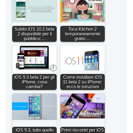
Subito iOS 10.2 beta
Toca Kitchen 2
2 disponibile per il
temporaneamente
pubblico:…
gratis:…
iOS 9.3 beta 2 per gli
Come installare iOS
iPhone, cosa
11 beta 2 su iPhone:
cambia?
ecco le istruzioni
iOS 9.3, tutto quello
Primi riscontri per iOS