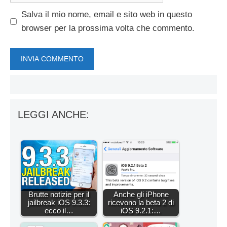
Salva il mio nome, email e sito web in questo
browser per la prossima volta che commento.
LEGGI ANCHE:
Brutte notizie per il
Anche gli iPhone
jailbreak iOS 9.3.3:
ricevono la beta 2 di
ecco il…
iOS 9.2.1:…