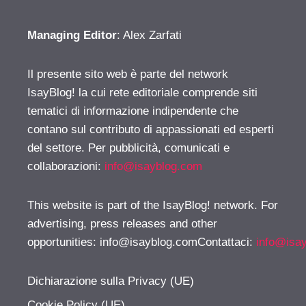
Managing Editor
: Alex Zarfati
Il presente sito web è parte del network
IsayBlog! la cui rete editoriale comprende siti
tematici di informazione indipendente che
contano sul contributo di appassionati ed esperti
del settore. Per pubblicità, comunicati e
collaborazioni:
info@isayblog.com
This website is part of the IsayBlog! network. For
advertising, press releases and other
opportunities:
info@isayblog.comContattaci
:
info@isa
Dichiarazione sulla Privacy (UE)
Cookie Policy (UE)