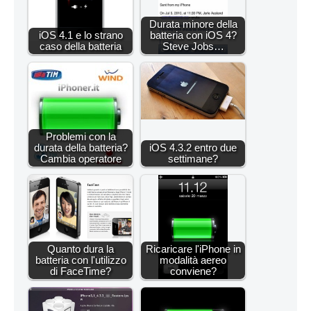
Durata minore della
iOS 4.1 e lo strano
batteria con iOS 4?
caso della batteria
Steve Jobs…
Problemi con la
durata della batteria?
iOS 4.3.2 entro due
Cambia operatore
settimane?
Quanto dura la
Ricaricare l'iPhone in
batteria con l'utilizzo
modalità aereo
di FaceTime?
conviene?