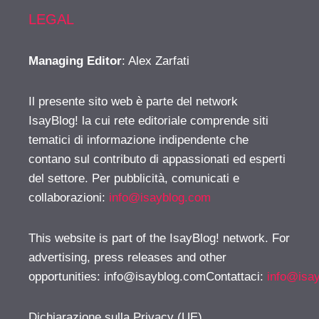
LEGAL
Managing Editor
: Alex Zarfati
Il presente sito web è parte del network
IsayBlog! la cui rete editoriale comprende siti
tematici di informazione indipendente che
contano sul contributo di appassionati ed esperti
del settore. Per pubblicità, comunicati e
collaborazioni:
info@isayblog.com
This website is part of the IsayBlog! network. For
advertising, press releases and other
opportunities:
info@isayblog.comContattaci
:
info@isa
Dichiarazione sulla Privacy (UE)