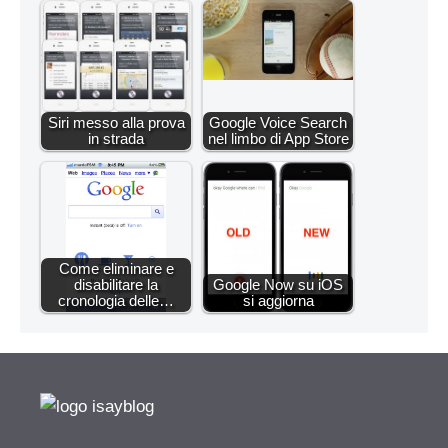
Siri messo alla prova
Google Voice Search
in strada
nel limbo di App Store
Come eliminare e
disabilitare la
Google Now su iOS
cronologia delle…
si aggiorna