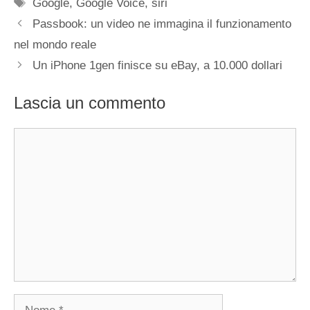
Tag
Google
,
Google Voice
,
siri
Passbook: un video ne immagina il funzionamento
nel mondo reale
Un iPhone 1gen finisce su eBay, a 10.000 dollari
Lascia un commento
Commento
Nome