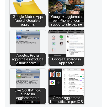
Google Mobile App:
Google+ aggiornata
l'app di Google si
per iPhone 5, con
aggiorna
supporto alle pagine
AppBox Pro si
aggiorna e introduce
Google+ sbarca in
la funzionalità…
App Store
Live SouthAfrica,
subito un
aggiornamento
Gmail: aggiornata
importante…
l'app ufficiale per iOS