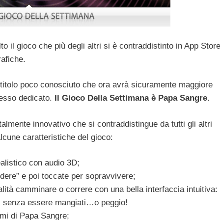
 il gioco che più degli altri si è contraddistinto in App Stor
rafiche.
 titolo poco conosciuto che ora avrà sicuramente maggiore
d esso dedicato.
Il Gioco Della Settimana è Papa Sangre
.
almente innovativo che si contraddistingue da tutti gli altri
lcune caratteristiche del gioco:
alistico con audio 3D;
edere” e poi toccate per sopravvivere;
alità camminare o correre con una bella interfaccia intuitiva:
nti senza essere mangiati…o peggio!
emmi di Papa Sangre;