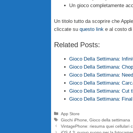
Un gioco completamente acce
Un titolo tutto da scoprire che Apple
cliccate su
questo link
e al costo d
Related Posts:
Gioco Della Settimana: Infini
Gioco Della Settimana: Chop
Gioco Della Settimana: Need
Gioco Della Settimana: Car
Gioco Della Settimana: Cut 
Gioco Della Settimana: Final
Categorie
App Store
Tag
Giochi iPhone
,
Gioco della settimana
VintagePhone: riesuma quei cellulari 
iOS 4.3: nuovo suono per la fotocame