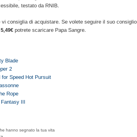
ssibile, testato da RNIB.
 vi consiglia di acquistare. Se volete seguire il suo consiglio
i
5,49€
potrete scaricare Papa Sangre.
ty Blade
per 2
 for Speed Hot Pursuit
cassonne
the Rope
 Fantasy III
che hanno segnato la tua vita
ra