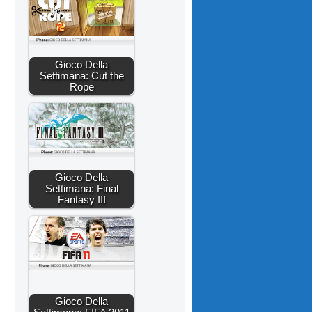
Gioco Della
Settimana: Cut the
Rope
Gioco Della
Settimana: Final
Fantasy III
Gioco Della