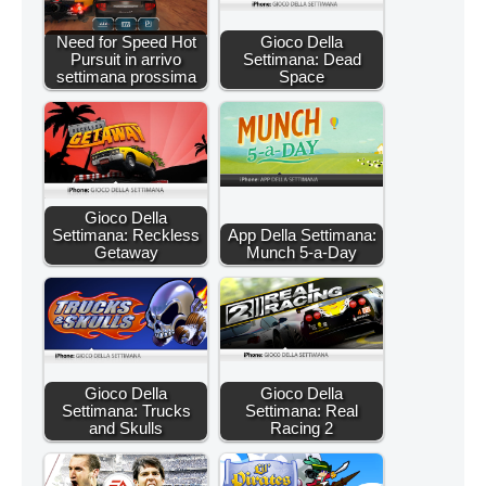
Need for Speed Hot
Gioco Della
Pursuit in arrivo
Settimana: Dead
settimana prossima
Space
Gioco Della
Settimana: Reckless
App Della Settimana:
Getaway
Munch 5-a-Day
Gioco Della
Gioco Della
Settimana: Trucks
Settimana: Real
and Skulls
Racing 2