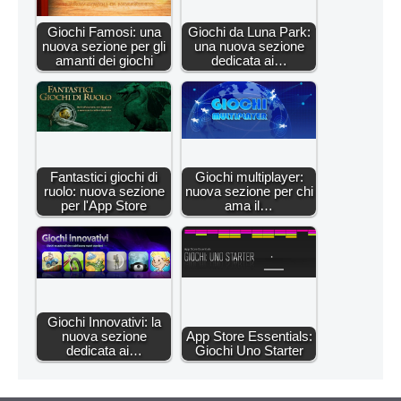
Giochi Famosi: una
Giochi da Luna Park:
nuova sezione per gli
una nuova sezione
amanti dei giochi
dedicata ai…
Fantastici giochi di
Giochi multiplayer:
ruolo: nuova sezione
nuova sezione per chi
per l'App Store
ama il…
Giochi Innovativi: la
nuova sezione
App Store Essentials:
dedicata ai…
Giochi Uno Starter