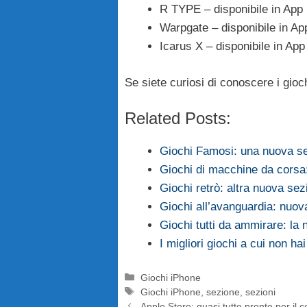
R TYPE – disponibile in App S
Warpgate – disponibile in App
Icarus X – disponibile in App
Se siete curiosi di conoscere i gio
Related Posts:
Giochi Famosi: una nuova sez
Giochi di macchine da cors
Giochi retrò: altra nuova sez
Giochi all’avanguardia: nuov
Giochi tutti da ammirare: la
I migliori giochi a cui non h
Categorie
Giochi iPhone
Tag
Giochi iPhone
,
sezione
,
sezioni
Apple Store: quasi tutto pronto per il 