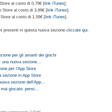
tore al costo di 0,79€ [
link iTunes
];
 Store al costo di 3,99€ [
link iTunes
];
 Store al costo di 1,59€ [
link iTunes
].
chi presenti in questa nuova sezione
cliccate qui
.
ione per gli amanti dei giochi
a: una nuova sezione…
ione per l'App Store
a sezione in App Store
 nuova sezione dell'App…
ai mai giocato: pensi…
centro commerciale “I Gigli”