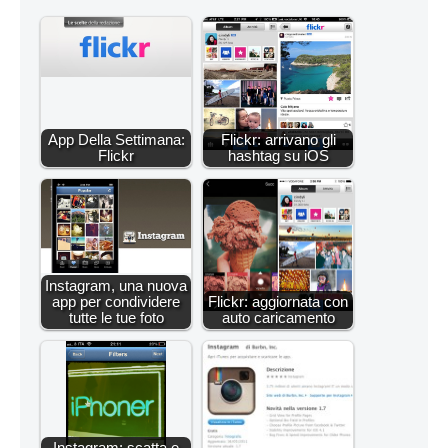
App Della Settimana:
Flickr: arrivano gli
Flickr
hashtag su iOS
Instagram, una nuova
app per condividere
Flickr: aggiornata con
tutte le tue foto
auto caricamento
Instagram: scatta e