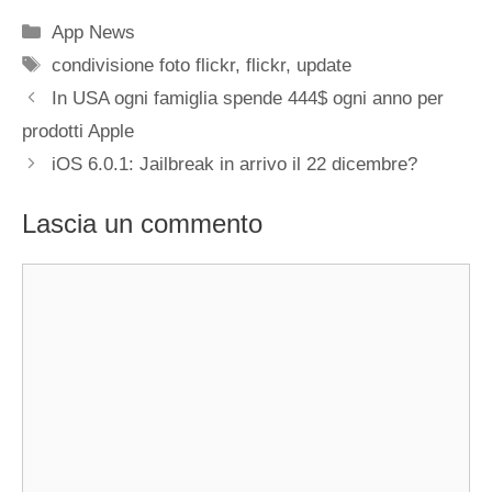
Categorie
App News
Tag
condivisione foto flickr
,
flickr
,
update
In USA ogni famiglia spende 444$ ogni anno per
prodotti Apple
iOS 6.0.1: Jailbreak in arrivo il 22 dicembre?
Lascia un commento
Commento