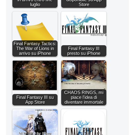
luglio
Store
Final Fantasy Tactics:
The War of Lions in
Final Fantasy III
arrivo su iPhone
presto su iPhone
CHAOS RINGS, mi
Final Fantasy III su
piace l'idea di
App Store
diventare immortale