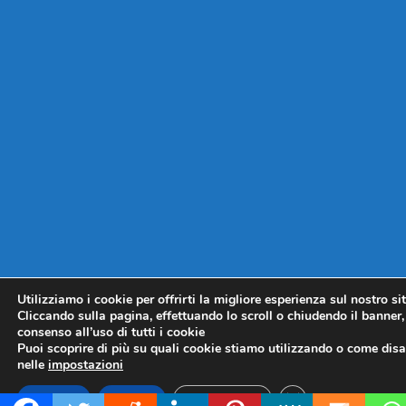
Utilizziamo i cookie per offrirti la migliore esperienza sul nostro si
Cliccando sulla pagina, effettuando lo scroll o chiudendo il banner, 
consenso all’uso di tutti i cookie
Puoi scoprire di più su quali cookie stiamo utilizzando o come disat
nelle
impostazioni
CLOSE GDPR COO
Accetta
Rifiuta
Impostazioni