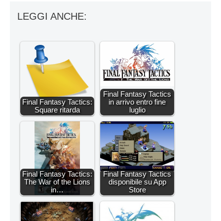
LEGGI ANCHE:
Final Fantasy Tactics
Final Fantasy Tactics:
in arrivo entro fine
Square ritarda
luglio
Final Fantasy Tactics:
Final Fantasy Tactics
The War of the Lions
disponibile su App
in…
Store