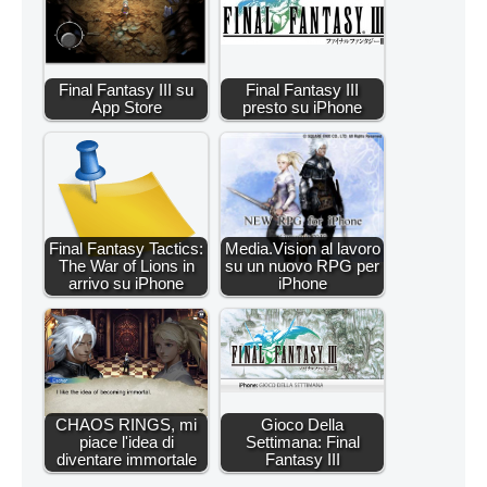
Final Fantasy III su
Final Fantasy III
App Store
presto su iPhone
Final Fantasy Tactics:
Media.Vision al lavoro
The War of Lions in
su un nuovo RPG per
arrivo su iPhone
iPhone
CHAOS RINGS, mi
Gioco Della
piace l'idea di
Settimana: Final
diventare immortale
Fantasy III