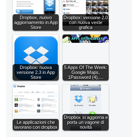
Dropbox, nuovo
Dropbox: versione 2.0
aggiornamento in App
con nuova veste
Store
grafica
Dropbox: nuova
5 Apps Of The Week:
versione 2.3 in App
Google Maps,
Store
1Password (4),…
Dropbox si aggiorna e
Le applicazioni che
porta un vagone di
lavorano con dropbox
novità