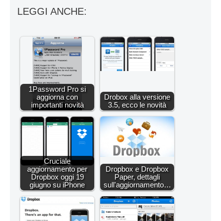
LEGGI ANCHE:
1Password Pro si
aggiorna con
Drobox alla versione
importanti novità
3.5, ecco le novità
Cruciale
aggiornamento per
Dropbox e Dropbox
Dropbox oggi 19
Paper, dettagli
giugno su iPhone
sull'aggiornamento…