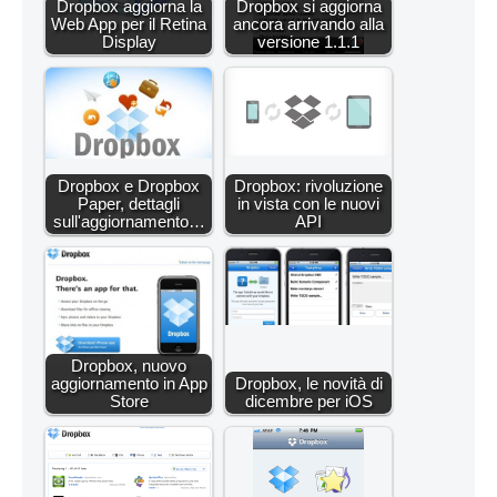
Dropbox aggiorna la
Dropbox si aggiorna
Web App per il Retina
ancora arrivando alla
Display
versione 1.1.1
Dropbox e Dropbox
Dropbox: rivoluzione
Paper, dettagli
in vista con le nuovi
sull'aggiornamento…
API
Dropbox, nuovo
aggiornamento in App
Dropbox, le novità di
Store
dicembre per iOS