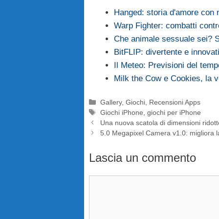
Hanged: storia d'amore con 
Warp Fighter: combatti contro 
Che animale sessuale sei? S
BitFLIP: divertente e innova
Il Meteo: Previsioni del tem
Milk the Cow e Cookies, la ve
Categorie
Gallery
,
Giochi
,
Recensioni Apps
Tag
Giochi iPhone
,
giochi per iPhone
Una nuova scatola di dimensioni ridott
5.0 Megapixel Camera v1.0: migliora la
Lascia un commento
Commento