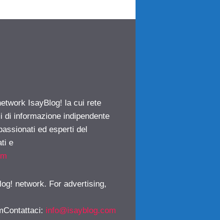
network IsayBlog! la cui rete
ci di informazione indipendente
passionati ed esperti del
ti e
om
log! network. For advertising,
mContattaci
:
info@isayblog.com