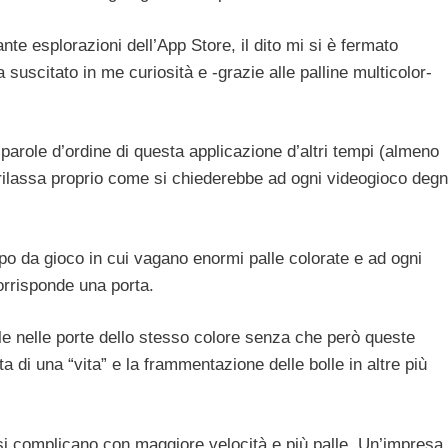
nte esplorazioni dell’App Store, il dito mi si è fermato
a suscitato in me curiosità e -grazie alle palline multicolor-
parole d’ordine di questa applicazione d’altri tempi (almeno
 rilassa proprio come si chiederebbe ad ogni videogioco deg
da gioco in cui vagano enormi palle colorate e ad ogni
corrisponde una porta.
lle nelle porte dello stesso colore senza che però queste
ta di una “vita” e la frammentazione delle bolle in altre più
si complicano con maggiore velocità e più palle. Un’impresa