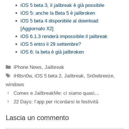
iOS 5 beta 3, il jailbreak è già possibile
iOS 5: anche la Beta 5 è jailbroken
iOS 5 beta 4 disponibile al download
[Aggiornato X2]
iOS 6.1.3 renderà impossibile il jailbreak
iOS 5 entro il 29 settembre?
iOS 6: la beta è già jailbroken
Categorie
iPhone News
,
Jailbreak
Tag
iH8sn0w
,
iOS 5 beta 2
,
Jailbreak
,
Sn0wbreeze
,
windows
Comex e JailbreakMe: ci siamo quasi…
22 Days: l’app per ricordarsi le festività
Lascia un commento