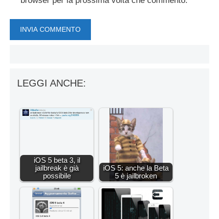
browser per la prossima volta che commento.
LEGGI ANCHE:
iOS 5 beta 3, il
jailbreak è già
iOS 5: anche la Beta
possibile
5 è jailbroken