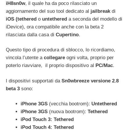
iH8sn0w
, il quale ha da poco rilasciato un
aggiornamento del suo tool dedicato al
jailbreak
di
iOS
(tethered
o
untethered
a seconda del modello di
iDevice), ora compatibile anche con la beta 2
rilasciata dalla casa di
Cupertino
.
Questo tipo di procedura di sblocco, lo ricordiamo,
vincola l’utente a
collegare
ogni volta, proprio per
poterlo riavviare, il proprio dispositivo al
PC/Mac
.
I dispositivi supportati da
Sn0wbreeze
versione
2.8
beta 3
sono:
iPhone 3GS
(vecchia bootrom):
Untethered
iPhone 3GS
(nuova bootrom):
Tethered
iPod Touch 3: Tethered
iPod Touch 4: Tethered