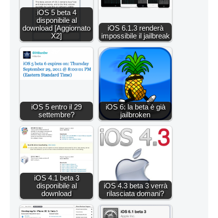
iOS 5 beta 4
disponibile al
download [Aggiornato
iOS 6.1.3 renderà
X2]
impossibile il jailbreak
iOS 5 entro il 29
iOS 6: la beta è già
settembre?
jailbroken
iOS 4.1 beta 3
disponibile al
iOS 4.3 beta 3 verrà
download
rilasciata domani?