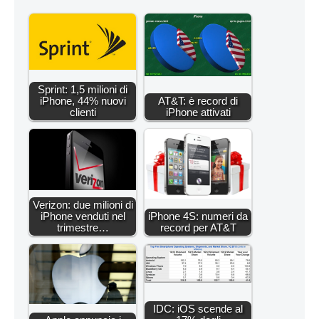
Sprint: 1,5 milioni di
iPhone, 44% nuovi
AT&T: è record di
clienti
iPhone attivati
Verizon: due milioni di
iPhone venduti nel
iPhone 4S: numeri da
trimestre…
record per AT&T
IDC: iOS scende al