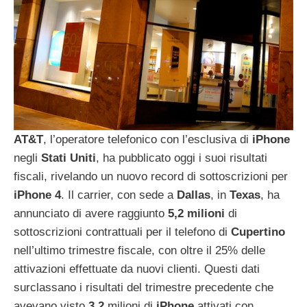
AT&T
, l’operatore telefonico con l’esclusiva di
iPhone
negli
Stati
Uniti
, ha pubblicato oggi i suoi risultati
fiscali, rivelando un nuovo record di sottoscrizioni per
iPhone
4
. Il carrier, con sede a
Dallas
, in
Texas
, ha
annunciato di avere raggiunto
5,2
milioni
di
sottoscrizioni contrattuali per il telefono di
Cupertino
nell’ultimo trimestre fiscale, con oltre il 25% delle
attivazioni effettuate da nuovi clienti. Questi dati
surclassano i risultati del trimestre precedente che
avevano visto
3,2
milioni di
iPhone
attivati con