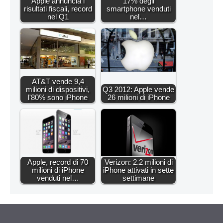
Apple annuncia i
17% degli
risultati fiscali, record
smartphone venduti
nel Q1
nel…
AT&T vende 9,4
milioni di dispositivi,
Q3 2012: Apple vende
l'80% sono iPhone
26 milioni di iPhone
Apple, record di 70
Verizon: 2.2 milioni di
milioni di iPhone
iPhone attivati in sette
venduti nel…
settimane