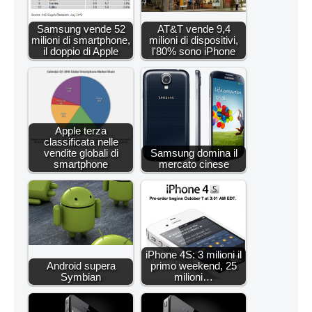
Samsung vende 52
AT&T vende 9,4
milioni di smartphone,
milioni di dispositivi,
il doppio di Apple
l'80% sono iPhone
Apple terza
classificata nelle
vendite globali di
Samsung domina il
smartphone
mercato cinese
iPhone 4S: 3 milioni il
Android supera
primo weekend, 25
Symbian
milioni…