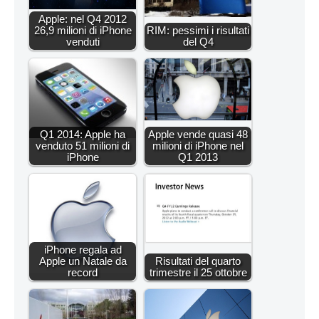
Apple: nel Q4 2012
26,9 milioni di iPhone
RIM: pessimi i risultati
venduti
del Q4
Q1 2014: Apple ha
Apple vende quasi 48
venduto 51 milioni di
milioni di iPhone nel
iPhone
Q1 2013
iPhone regala ad
Apple un Natale da
Risultati del quarto
record
trimestre il 25 ottobre