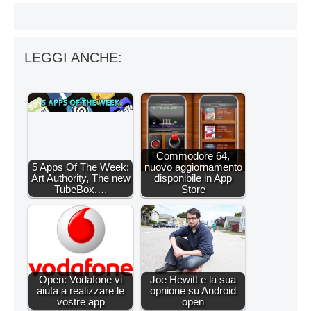
LEGGI ANCHE:
Commodore 64,
5 Apps Of The Week:
nuovo aggiornamento
Art Authority, The new
disponibile in App
TubeBox,…
Store
Open: Vodafone vi
Joe Hewitt e la sua
aiuta a realizzare le
opnione su Android
vostre app
open