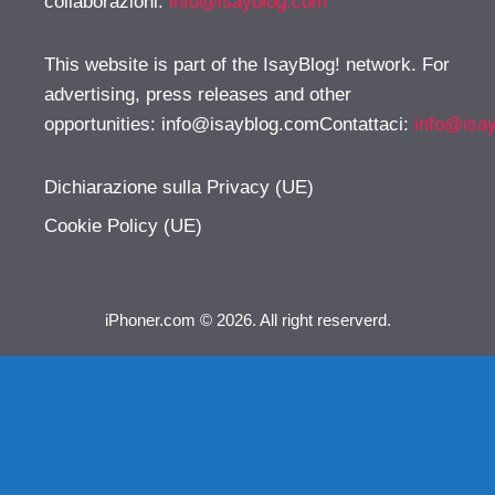
collaborazioni:
info@isayblog.com
This website is part of the IsayBlog! network. For
advertising, press releases and other
opportunities:
info@isayblog.comContattaci
:
info@isa
Dichiarazione sulla Privacy (UE)
Cookie Policy (UE)
iPhoner.com © 2026. All right reserverd.