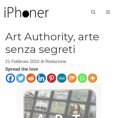
Vai
al
ME
contenuto
Art Authority, arte
senza segreti
21 Febbraio 2010
di
Redazione
Spread the love